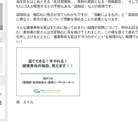
血圧症をはじめとする「生活習慣病」、骨折の原因となる「骨粗鬆症」、そして2
5人に1人が罹患するとの予想もある「認知症」などの疾病です。
認知症は、物忘れに焦点が当てられがちですが、「加齢によるもの」と「認知
に異なり、双方の違いについて理解を深めることが必要となります。
そんな健康寿命を延ばすために知っておきたい知識や習慣について、90分お話
が、参加者の皆さんは大変熱心に耳を傾けてくれました。この場を借りて改め
礼申し上げるとともに、健康寿命を延ばす”4つのポイント”を無理のない範囲で
い！
堀 エリカ