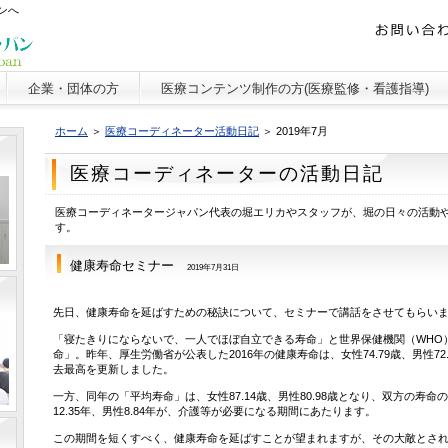
ンへ
企業・団体の方
医療コンテンツ制作の方(医療監修・看護指導)
ホーム
＞
医療コーディネーター活動日記
＞ 2019年7月
医療コーディネーターの活動日記
医療コーディネータージャパン代表の堀エリカやスタッフが、堀の日々の活動
す。
健康寿命セミナー
2019年7月31日
先日、健康寿命を延ばすための秘訣について、セミナーで講話をさせてもらい
「寝たきりにならないで、一人でほぼ自立できる寿命」と世界保健機関（WHO
命」。昨年、厚生労働省が公表した2016年の健康寿命は、女性74.79歳、男性72
去最高を更新しました。
一方、同年の「平均寿命」は、女性87.14歳、男性80.98歳となり、双方の寿命
12.35年、男性8.84年が、介護等が必要になる期間にあたります。
この期間を短くすべく、健康寿命を延ばすことが望まれますが、その大敵とさ