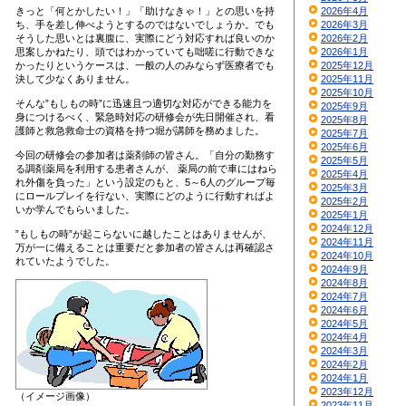
きっと「何とかしたい！」「助けなきゃ！」との思いを持
2026年4月
ち、手を差し伸べようとするのではないでしょうか。でも
2026年3月
そうした思いとは裏腹に、実際にどう対応すれば良いのか
2026年2月
思案しかねたり、頭ではわかっていても咄嗟に行動できな
2026年1月
かったりというケースは、一般の人のみならず医療者でも
2025年12月
決して少なくありません。
2025年11月
2025年10月
そんな”もしもの時”に迅速且つ適切な対応ができる能力を
2025年9月
身につけるべく、緊急時対応の研修会が先日開催され、看
2025年8月
護師と救急救命士の資格を持つ堀が講師を務めました。
2025年7月
2025年6月
今回の研修会の参加者は薬剤師の皆さん。「自分の勤務す
2025年5月
る調剤薬局を利用する患者さんが、 薬局の前で車にはねら
2025年4月
れ外傷を負った」という設定のもと、5～6人のグループ毎
2025年3月
にロールプレイを行ない、実際にどのように行動すればよ
2025年2月
いか学んでもらいました。
2025年1月
2024年12月
”もしもの時”が起こらないに越したことはありませんが、
2024年11月
万が一に備えることは重要だと参加者の皆さんは再確認さ
2024年10月
れていたようでした。
2024年9月
2024年8月
2024年7月
2024年6月
2024年5月
2024年4月
2024年3月
2024年2月
2024年1月
2023年12月
（イメージ画像）
2023年11月