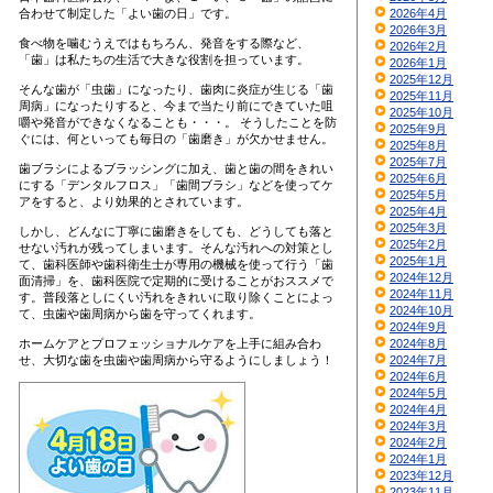
合わせて制定した「よい歯の日」です。
2026年4月
2026年3月
食べ物を噛むうえではもちろん、発音をする際など、
2026年2月
「歯」は私たちの生活で大きな役割を担っています。
2026年1月
2025年12月
そんな歯が「虫歯」になったり、歯肉に炎症が生じる「歯
2025年11月
周病」になったりすると、今まで当たり前にできていた咀
2025年10月
嚼や発音ができなくなることも・・・。 そうしたことを防
2025年9月
ぐには、何といっても毎日の「歯磨き」が欠かせません。
2025年8月
2025年7月
歯ブラシによるブラッシングに加え、歯と歯の間をきれい
2025年6月
にする「デンタルフロス」「歯間ブラシ」などを使ってケ
2025年5月
アをすると、より効果的とされています。
2025年4月
2025年3月
しかし、どんなに丁寧に歯磨きをしても、どうしても落と
2025年2月
せない汚れが残ってしまいます。そんな汚れへの対策とし
2025年1月
て、歯科医師や歯科衛生士が専用の機械を使って行う「歯
2024年12月
面清掃」を、歯科医院で定期的に受けることがおススメで
2024年11月
す。普段落としにくい汚れをきれいに取り除くことによっ
2024年10月
て、虫歯や歯周病から歯を守ってくれます。
2024年9月
ホームケアとプロフェッショナルケアを上手に組み合わ
2024年8月
せ、大切な歯を虫歯や歯周病から守るようにしましょう！
2024年7月
2024年6月
2024年5月
2024年4月
2024年3月
2024年2月
2024年1月
2023年12月
2023年11月