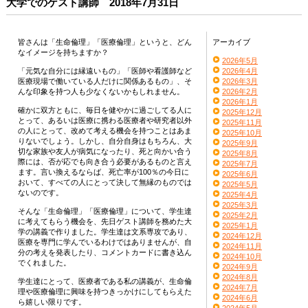
大学でのゲスト講師 2018年7月31日
皆さんは「生命倫理」「医療倫理」というと、どん
アーカイブ
なイメージを持ちますか？
2026年5月
「元気な自分には縁遠いもの」「医師や看護師など
2026年4月
医療現場で働いている人だけに関係あるもの」、そ
2026年3月
んな印象を持つ人も少なくないかもしれません。
2026年2月
2026年1月
確かに双方ともに、毎日を健やかに過ごしてる人に
2025年12月
とって、あるいは医療に携わる医療者や研究者以外
2025年11月
の人にとって、改めて考える機会を持つことはあま
2025年10月
りないでしょう。しかし、自分自身はもちろん、大
2025年9月
切な家族や友人が病気になったり、死と向かい合う
2025年8月
際には、否が応でも向き合う必要があるものと言え
2025年7月
ます。言い換えるならば、死亡率が100％の今日に
2025年6月
おいて、すべての人にとって決して無縁のものでは
2025年5月
ないのです。
2025年4月
2025年3月
そんな「生命倫理」「医療倫理」について、学生達
2025年2月
に考えてもらう機会を、先日ゲスト講師を務めた大
2025年1月
学の講義で作りました。学生達は文系専攻であり、
2024年12月
医療を専門に学んでいるわけではありませんが、自
2024年11月
分の考えを発表したり、コメントカードに書き込ん
2024年10月
でくれました。
2024年9月
2024年8月
学生達にとって、医療者である私の講義が、生命倫
2024年7月
理や医療倫理に興味を持つきっかけにしてもらえた
2024年6月
ら嬉しい限りです。