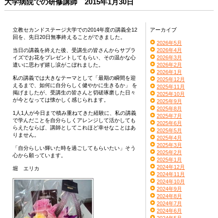
大学病院での研修講師 2015年1月30日
立教セカンドステージ大学での2014年度の講義全12
アーカイブ
回を、先日20日無事終えることができました。
2026年5月
当日の講義を終えた後、受講生の皆さんからサプラ
2026年4月
イズでお花をプレゼントしてもらい、その温かな心
2026年3月
遣いに思わず嬉し涙がこぼれました。
2026年2月
2026年1月
私の講義では大きなテーマとして「最期の瞬間を迎
2025年12月
えるまで、如何に自分らしく健やかに生きるか」 を
2025年11月
掲げましたが、受講生の皆さんと切磋琢磨した日々
2025年10月
が今となっては懐かしく感じられます。
2025年9月
2025年8月
1人1人が今日まで積み重ねてきた経験に、私の講義
2025年7月
で学んだことを自分らしくアレンジして活かしても
2025年6月
らえたならば、講師としてこれほど幸せなことはあ
2025年5月
りません。
2025年4月
2025年3月
「自分らしい輝いた時を過ごしてもらいたい」そう
2025年2月
心から願っています。
2025年1月
2024年12月
堀 エリカ
2024年11月
2024年10月
2024年9月
2024年8月
2024年7月
2024年6月