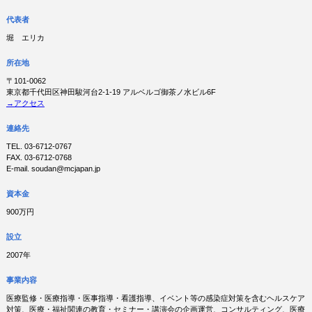
代表者
堀 エリカ
所在地
〒101-0062
東京都千代田区神田駿河台2-1-19 アルベルゴ御茶ノ水ビル6F
→アクセス
連絡先
TEL. 03-6712-0767
FAX. 03-6712-0768
E-mail. soudan@mcjapan.jp
資本金
900万円
設立
2007年
事業内容
医療監修・医療指導・医事指導・看護指導、イベント等の感染症対策を含むヘルスケア
対策、医療・福祉関連の教育・セミナー・講演会の企画運営、コンサルティング、医療