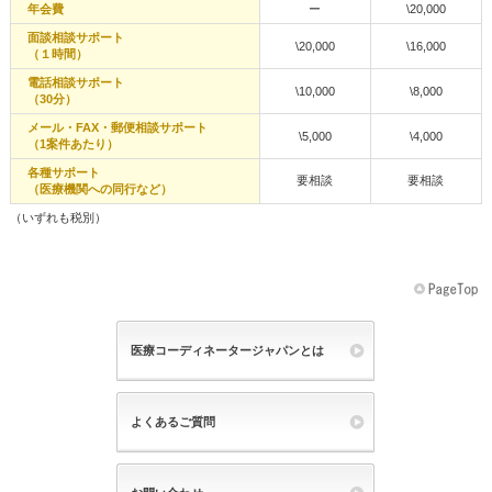
年会費
ー
\20,000
面談相談サポート
\20,000
\16,000
（１時間）
電話相談サポート
\10,000
\8,000
（30分）
メール・FAX・郵便相談サポート
\5,000
\4,000
（1案件あたり）
各種サポート
要相談
要相談
（医療機関への同行など）
（いずれも税別）
医療コーディネータージャパンとは
よくあるご質問